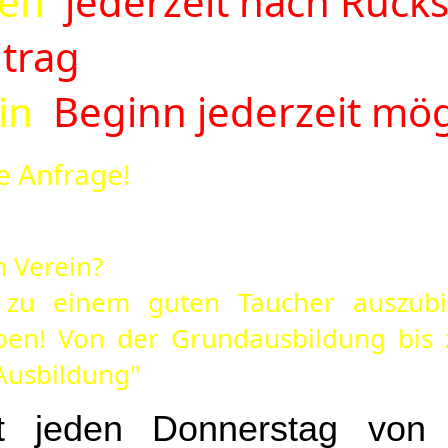
hen
jederzeit nach Rück
trag
in
Beginn jederzeit mög
e Anfrage!
m Verein?
 zu einem guten Taucher auszubil
ben! Von der Grundausbildung bis z
Ausbildung"
ist jeden Donnerstag vo